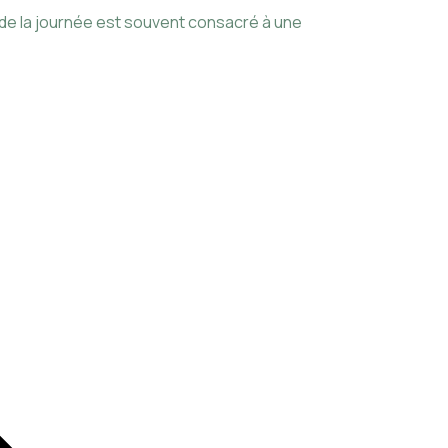
planning pour gér
 de la journée est souvent consacré à une
Lire cette actua