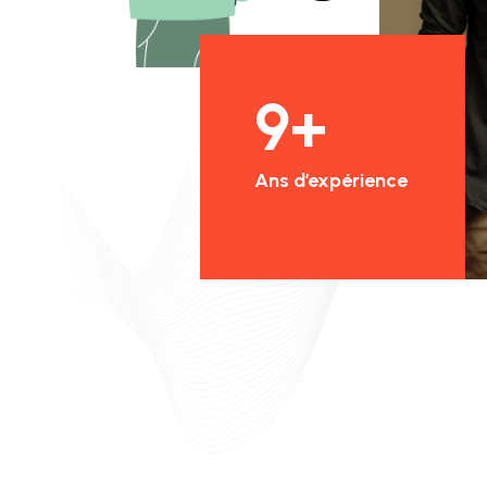
11
+
Ans d’expérience