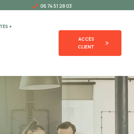
06 74 51 28 03
TÉS
ACCÈS
CLIENT