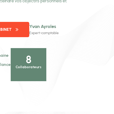
teindre vos objectifs personnels et
Yvan Ayroles
BINET
Expert-comptable
maine
10
llance
Collaborateurs