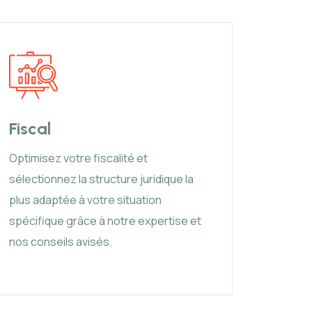
Fiscal
Juri
Optimisez votre fiscalité et
Bénéfic
sélectionnez la structure juridique la
des aff
plus adaptée à votre situation
contrat
spécifique grâce à notre expertise et
en cas 
nos conseils avisés.