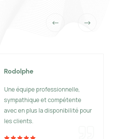
Rodolphe
Phili
Une équipe professionnelle,
Les c
sympathique et compétente
éviden
avec en plus la disponibilité pour
except
les clients.
et av
notre 