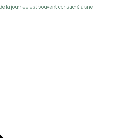
planning pour gér
 de la journée est souvent consacré à une
Lire cette actua