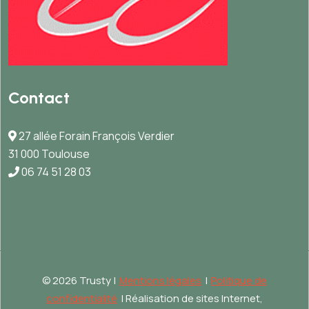
Contact
27 allée Forain François Verdier
31 000 Toulouse
06 74 51 28 03
©
2026 Trusty |
Mentions légales
|
Politique de
confidentialité
| Réalisation de sites Internet,