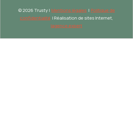
©
2026 Trusty |
Mentions légales
|
Politique de
confidentialité
| Réalisation de sites Internet,
lagence.expert