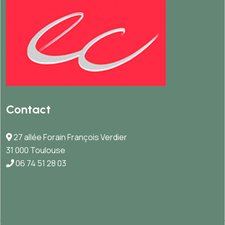
Contact
27 allée Forain François Verdier
31 000 Toulouse
06 74 51 28 03