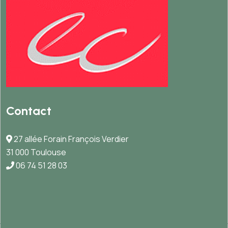
Contact
27 allée Forain François Verdier
31 000 Toulouse
06 74 51 28 03