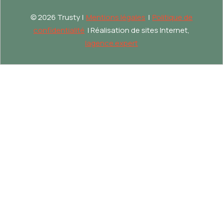
©
2026 Trusty |
Mentions légales
|
Politique de
confidentialité
| Réalisation de sites Internet,
lagence.expert