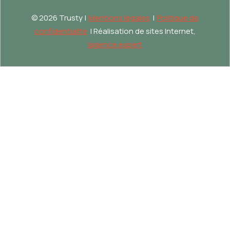
©
2026 Trusty |
Mentions légales
|
Politique de
confidentialité
| Réalisation de sites Internet,
lagence.expert