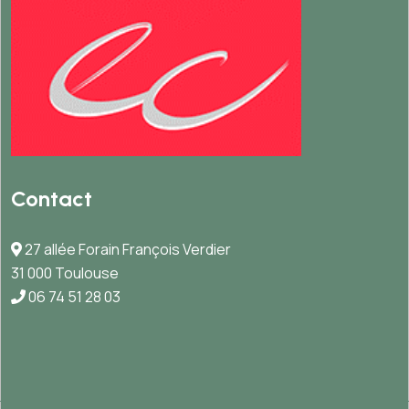
Contact
27 allée Forain François Verdier
31 000 Toulouse
06 74 51 28 03