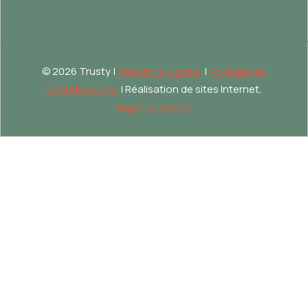
©
2026 Trusty |
Mentions légales
|
Politique de
confidentialité
| Réalisation de sites Internet,
lagence.expert