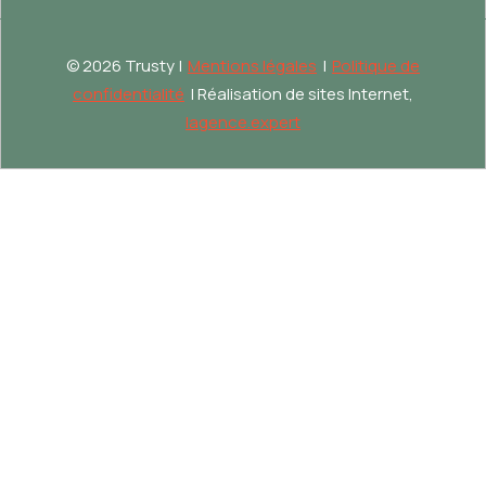
©
2026 Trusty |
Mentions légales
|
Politique de
confidentialité
| Réalisation de sites Internet,
lagence.expert