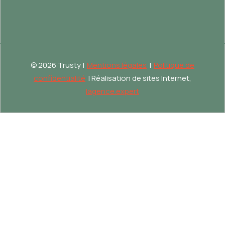
©
2026 Trusty |
Mentions légales
|
Politique de
confidentialité
| Réalisation de sites Internet,
lagence.expert