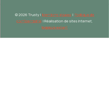
©
2026 Trusty |
Mentions légales
|
Politique de
confidentialité
| Réalisation de sites Internet,
lagence.expert