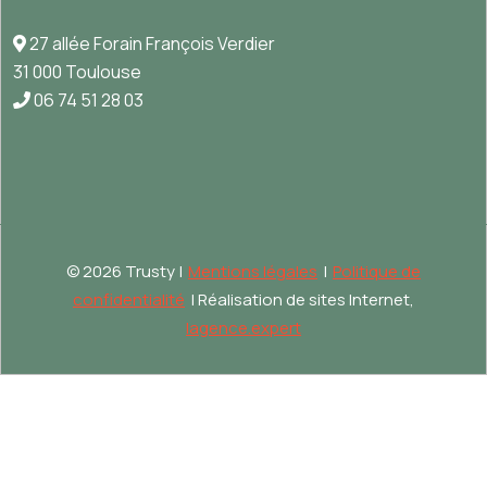
27 allée Forain François Verdier
31 000 Toulouse
06 74 51 28 03
©
2026 Trusty |
Mentions légales
|
Politique de
confidentialité
| Réalisation de sites Internet,
lagence.expert