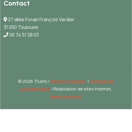
Contact
27 allée Forain François Verdier
31 000 Toulouse
06 74 51 28 03
©
2026 Trusty |
Mentions légales
|
Politique de
confidentialité
| Réalisation de sites Internet,
lagence.expert