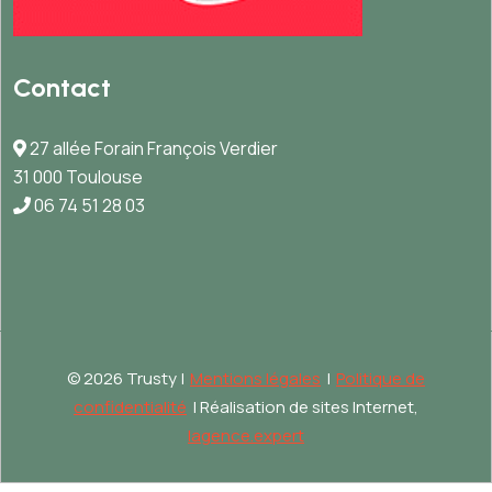
Contact
27 allée Forain François Verdier
31 000 Toulouse
06 74 51 28 03
©
2026 Trusty |
Mentions légales
|
Politique de
confidentialité
| Réalisation de sites Internet,
lagence.expert