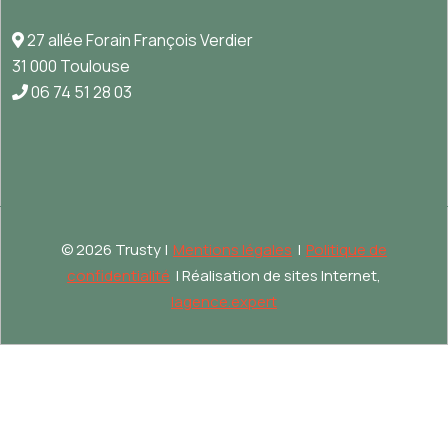
27 allée Forain François Verdier
31 000 Toulouse
06 74 51 28 03
©
2026 Trusty |
Mentions légales
|
Politique de
confidentialité
| Réalisation de sites Internet,
lagence.expert