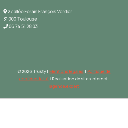
27 allée Forain François Verdier
31 000 Toulouse
06 74 51 28 03
©
2026 Trusty |
Mentions légales
|
Politique de
confidentialité
| Réalisation de sites Internet,
lagence.expert