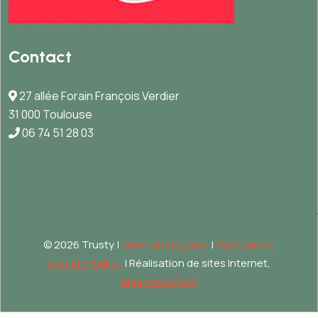
Contact
27 allée Forain François Verdier
31 000 Toulouse
06 74 51 28 03
©
2026 Trusty |
Mentions légales
|
Politique de
confidentialité
| Réalisation de sites Internet,
lagence.expert