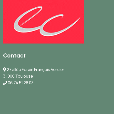
Contact
27 allée Forain François Verdier
31 000 Toulouse
06 74 51 28 03