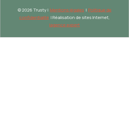
©
2026 Trusty |
Mentions légales
|
Politique de
confidentialité
| Réalisation de sites Internet,
lagence.expert