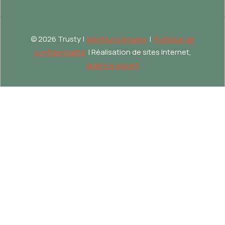
©
2026 Trusty |
Mentions légales
|
Politique de
confidentialité
| Réalisation de sites Internet,
lagence.expert