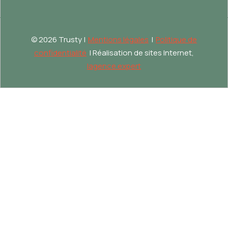
©
2026 Trusty |
Mentions légales
|
Politique de
confidentialité
| Réalisation de sites Internet,
lagence.expert