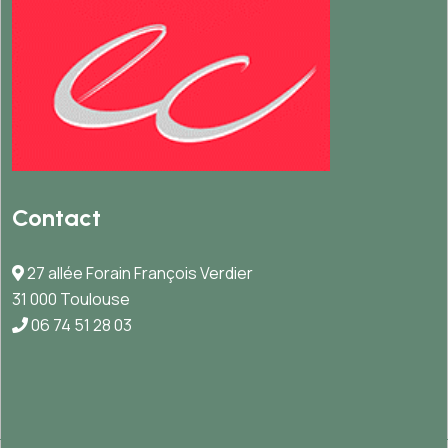
Contact
27 allée Forain François Verdier
31 000 Toulouse
06 74 51 28 03