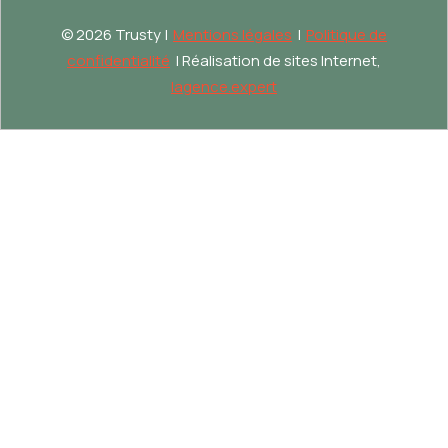
©
2026 Trusty |
Mentions légales
|
Politique de
confidentialité
| Réalisation de sites Internet,
lagence.expert