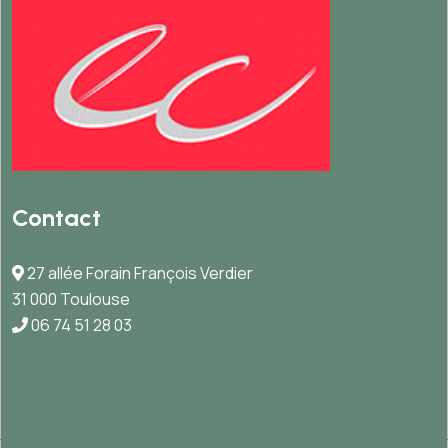
Contact
27 allée Forain François Verdier
31 000 Toulouse
06 74 51 28 03