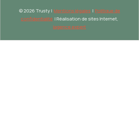
©
2026 Trusty |
Mentions légales
|
Politique de
confidentialité
| Réalisation de sites Internet,
lagence.expert