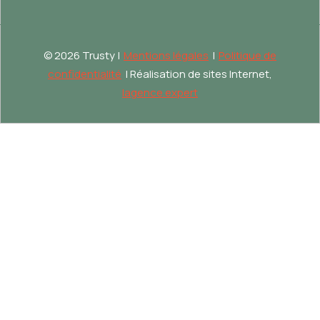
©
2026 Trusty |
Mentions légales
|
Politique de
confidentialité
| Réalisation de sites Internet,
lagence.expert