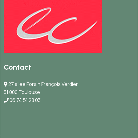
Contact
27 allée Forain François Verdier
31 000 Toulouse
06 74 51 28 03