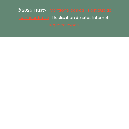
©
2026 Trusty |
Mentions légales
|
Politique de
confidentialité
| Réalisation de sites Internet,
lagence.expert