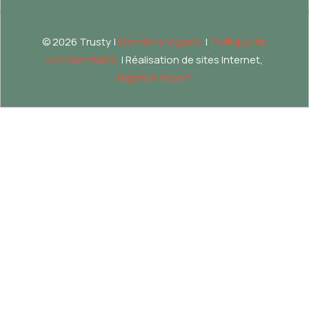
©
2026 Trusty |
Mentions légales
|
Politique de
confidentialité
| Réalisation de sites Internet,
lagence.expert