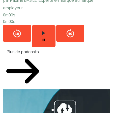
par Pauline BASILE, Experte en marque et marque
employeur
0m00s
0m00s
Plus de podcasts