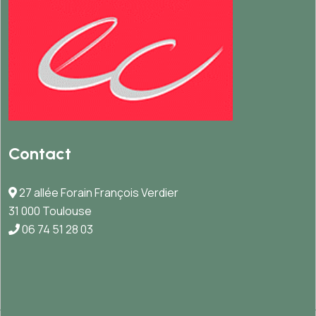
Contact
27 allée Forain François Verdier
31 000 Toulouse
06 74 51 28 03