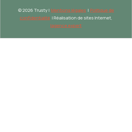
©
2026 Trusty |
Mentions légales
|
Politique de
confidentialité
| Réalisation de sites Internet,
lagence.expert