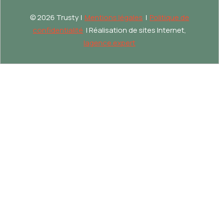
©
2026 Trusty |
Mentions légales
|
Politique de
confidentialité
| Réalisation de sites Internet,
lagence.expert