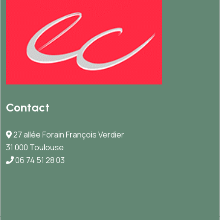
Contact
27 allée Forain François Verdier
31 000 Toulouse
06 74 51 28 03