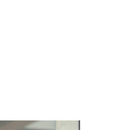
rd’hui de
espace
ostic avec
ptés à vos