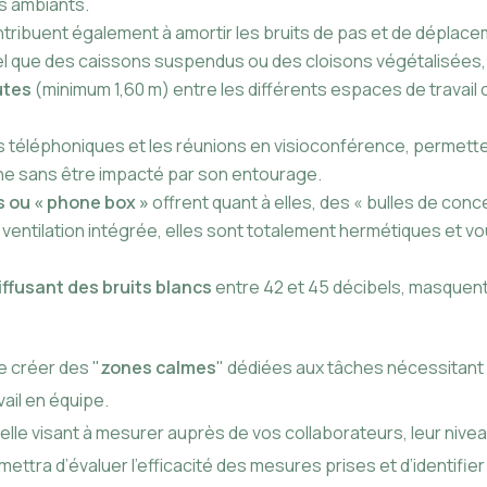
s ambiants.
tribuent également à amortir les bruits de pas et de déplace
el que des caissons suspendus ou des cloisons végétalisées, 
utes
(minimum 1,60 m) entre les différents espaces de travail
s téléphoniques et les réunions en visioconférence, permette
gne sans être impacté par son entourage.
s ou « phone box »
offrent quant à elles, des « bulles de con
 ventilation intégrée, elles sont totalement hermétiques et 
fusant des bruits blancs
entre 42 et 45 décibels, masquent
e créer des "
zones calmes
" dédiées aux tâches nécessitant 
vail en équipe.
lle visant à mesurer auprès de vos collaborateurs, leur niveau
ra d’évaluer l'efficacité des mesures prises et d’identifier 