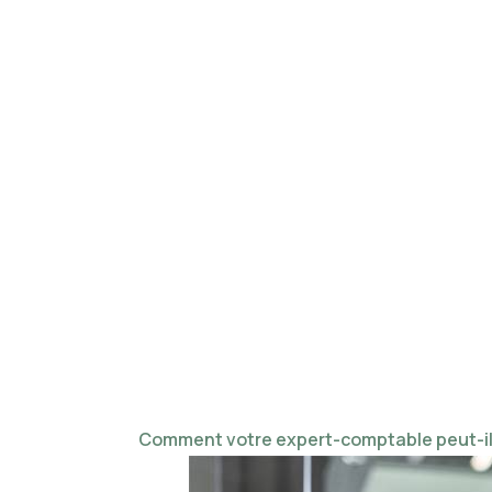
De nombr
minim
agréable 
un profes
Comment votre expert-comptable peut-il v