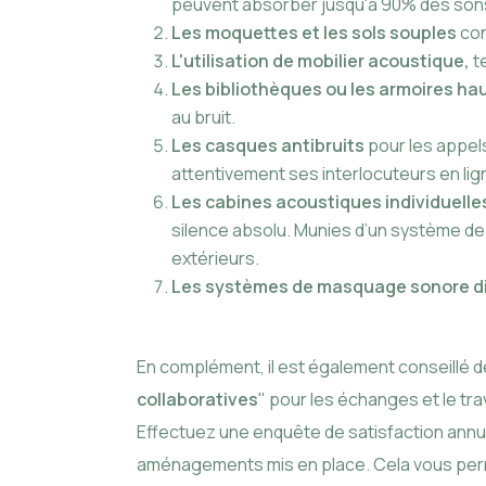
peuvent absorber jusqu'à 90% des son
Les moquettes et les sols souples
con
L'utilisation de mobilier acoustique,
t
Les bibliothèques ou les armoires ha
au bruit.
Les casques antibruits
pour les appel
attentivement ses interlocuteurs en li
Les cabines acoustiques individuelle
silence absolu. Munies d’un système de
extérieurs.
Les systèmes de masquage sonore dif
En complément, il est également conseillé d
collaboratives
" pour les échanges et le tra
Effectuez une enquête de satisfaction annue
aménagements mis en place. Cela vous permett