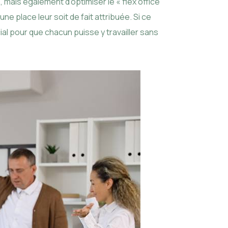
 mais également d’optimiser le « flex office
une place leur soit de fait attribuée. Si ce
al pour que chacun puisse y travailler sans