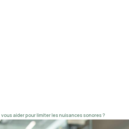
eux matériaux et accessoires permettent aujou
iser au maximum le bruit tout en profitant d’un 
et convivial ! N’hésitez pas à effectuer un diagn
sionnel afin de définir lesquels sont les plus ada
besoins.
ous aider pour limiter les nuisances sonores ?