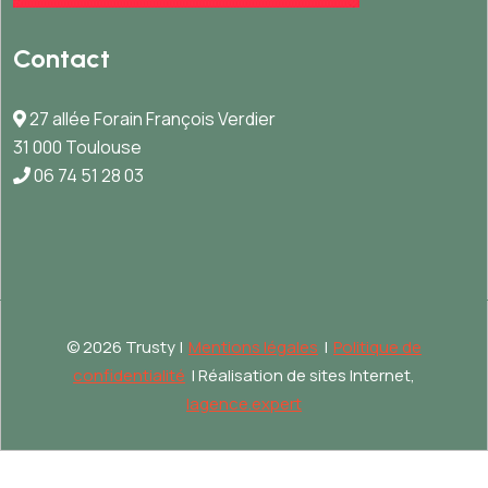
Contact
27 allée Forain François Verdier
31 000 Toulouse
06 74 51 28 03
©
2026 Trusty |
Mentions légales
|
Politique de
confidentialité
| Réalisation de sites Internet,
lagence.expert