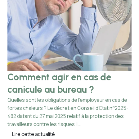
Comment agir en cas de
C
canicule au bureau ?
q
Quelles sont les obligations de l’employeur en cas de
Un 
fortes chaleurs ? Le décret en Conseil d’Etat n°2025-
inf
482 datant du 27 mai 2025 relatif à la protection des
ou 
travailleurs contre les risques li...
nom
Lire cette actualité
L