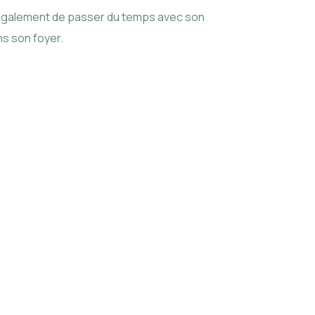
et également de passer du temps avec son
ns son foyer.
ension du
néralement
nité, en
e du congé