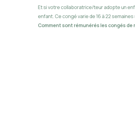
Et si votre collaboratrice/teur adopte un e
enfant. Ce congé varie de 16 à 22 semaines
Comment sont rémunérés les congés de m
Le congé
contrat d
les ind
moyenne t