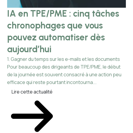
IA en TPE/PME : cinq tâches
P
chronophages que vous
r
pouvez automatiser dès
b
aujourd’hui
Com
com
1. Gagner du temps sur les e-mails et les documents
fac
Pour beaucoup des dirigeants de TPE/PME, le début
pou
de la journée est souvent consacré à une action peu
L
efficace qui reste pourtant incontourna...
Lire cette actualité