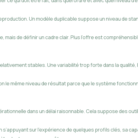
rifier ce qui doit être fait, dans quel ordre et avec quel niveau d
eproduction. Un modèle duplicable suppose un niveau de stand
 mais de définir un cadre clair. Plus l’offre est compréhensibl
ativement stables. Une variabilité trop forte dans la qualité, l
t-on le même niveau de résultat parce que le système fonctio
pérationnelle dans un délai raisonnable. Cela suppose des o
 s’appuyant sur l’expérience de quelques profils clés, sa capa