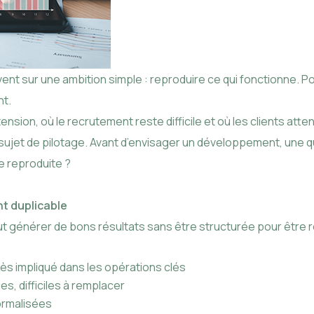
nt sur une ambition simple : reproduire ce qui fonctionne. Po
nt.
sion, où le recrutement reste difficile et où les clients atten
 sujet de pilotage. Avant d’envisager un développement, une q
e reproduite ?
t duplicable
ut générer de bons résultats sans être structurée pour être r
ès impliqué dans les opérations clés
s, difficiles à remplacer
ormalisées