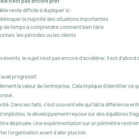
èle n’est pas encore prêt
 reste difficile à dupliquer si :
 débloquer la majorité des situations importantes
p de temps à comprendre comment bien faire
sonnes, les périodes ou les clients
résents, le sujet n’est pas encore d’accélérer. Il est d’abord 
avail progressif.
ellement la valeur de l’entreprise. Cela implique d’identifier ce q
monisé.
rité. Dans les faits, c’est souvent elle qui fait la différence e
t implicites, le développement repose sur des équilibres fragi
 d’être déployée. Une expérimentation sur un périmètre restrei
er l’organisation avant d’aller plus loin.