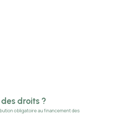
 des droits ?
JO 2024 :
cyberatt
ribution obligatoire au financement des
Les Jeux Olympiq