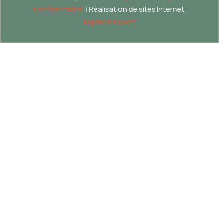
confidentialité
| Réalisation de sites Internet,
lagence.expert