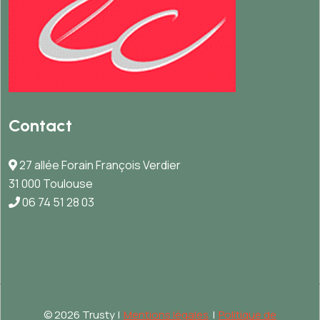
Contact
27 allée Forain François Verdier
31 000 Toulouse
06 74 51 28 03
©
2026 Trusty |
Mentions légales
|
Politique de