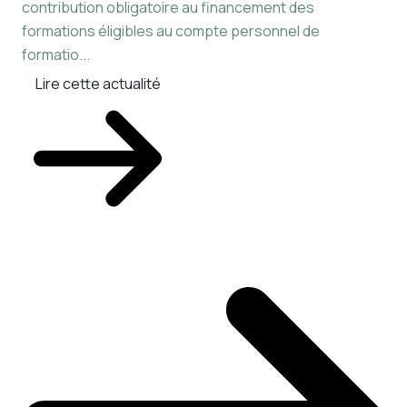
contribution obligatoire au financement des
dér
formations éligibles au compte personnel de
exc
formatio...
pou
Lire cette actualité
L