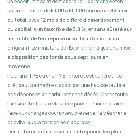
un besoin immédiat de trésorerie. Il permet d’obtenir
un financement de
5 000 à 50 000 euros
, sur
36 mois
au total
, avec
12 mois de différé d’amortissement
du capital
, à un
taux fixe de 3,8 %
, et
sans sûreté sur
les actifs de l’entreprise ni sur le patrimoine du
dirigeant.
Le ministère de l’Économie indique une
mise
à disposition des fonds sous sept jours en
moyenne.
Pour une TPE ou une PME, l’intérêt est concret : ce
prêt peut permettre d’absorber une hausse brutale
des dépenses de carburant sans déséquilibrer toute
l’activité. Il offre un relais utile pour continuer à faire
face aux charges courantes, préserver la trésorerie
et éviter que la tension ne s’aggrave.
Des critères précis pour les entreprises les plus