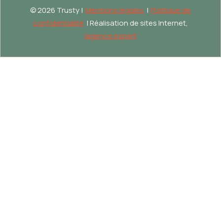
©
2026 Trusty |
Mentions légales
|
Politique de
confidentialité
| Réalisation de sites Internet,
lagence.expert