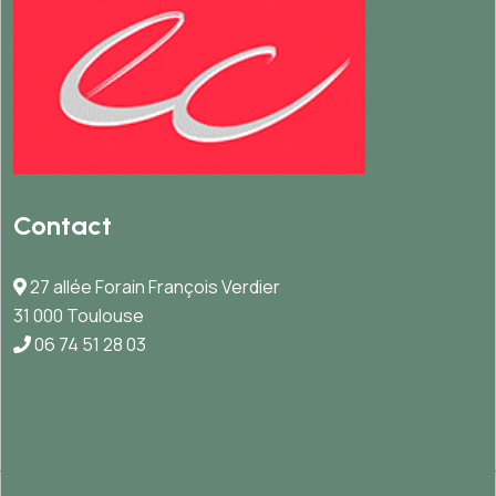
Contact
27 allée Forain François Verdier
31 000 Toulouse
06 74 51 28 03