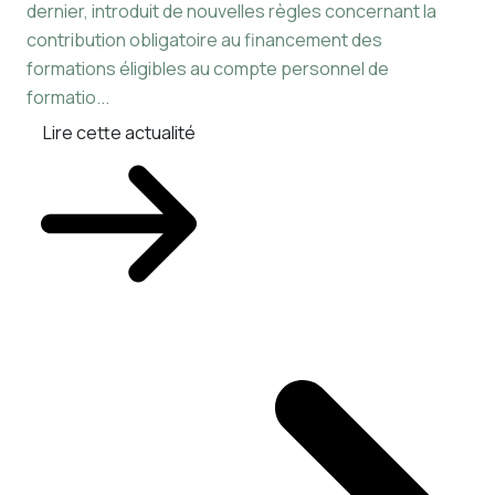
dernier, introduit de nouvelles règles concernant la
Les
contribution obligatoire au financement des
dér
formations éligibles au compte personnel de
exc
formatio...
pou
Lire cette actualité
L