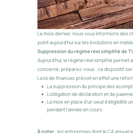
Le mois dernier, nous vous informions des cha
point aujourd’hui sur les évolutions en mati
Suppression du régime réel simplifié de TV
Aujourd’hui, le régime réel simplifié perme
concerné, préparez-vous : ce dispositif sera
La loi de finances prévoit en effet une réfo
La suppression du principe des acompt
L’obligation de déclaration et de paiem
La mise en place d’un seuil d’éligibilité u
pendant l’année en cours.
À noter
: les entreprises dont le CA annuel es