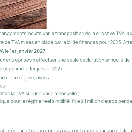
ngements induits par la transposition de la directive TVA, appl
ère de TVA mises en place par la loi de finances pour 2025. A
A le 1er janvier 2027
t aux entreprises d’effectuer une seule déclaration annuelle 
 supprimé le 1er janvier 2027.
rme de ce régime, avec :
es ;
ent de la TVA sur une base mensuelle ;
nique pour le régime réel simplifié, fixé à 1 million d’euros penda
t inférieur à 1 million d’euros pourront opter pour une déclarat