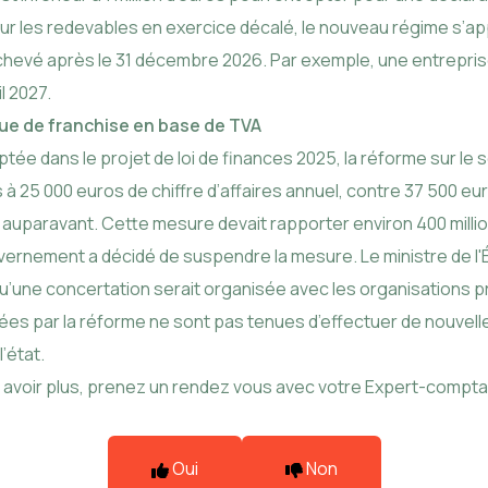
pour les redevables en exercice décalé, le nouveau régime s’app
achevé après le 31 décembre 2026. Par exemple, une entreprise
l 2027.
que de franchise en base de TVA
ptée dans le projet de loi de finances 2025, la réforme sur le seu
 à 25 000 euros de chiffre d’affaires annuel, contre 37 500 eu
uparavant. Cette mesure devait rapporter environ 400 millions
ouvernement a décidé de suspendre la mesure. Le ministre de
 qu’une concertation serait organisée avec les organisations p
nées par la réforme ne sont pas tenues d’effectuer de nouvelle
l’état.
avoir plus,
prenez un rendez vous avec votre Expert-compta
Oui
Non