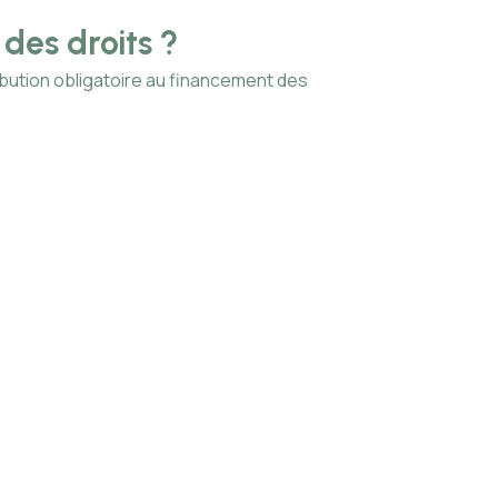
 des droits ?
JO 2024 :
cyberatt
ribution obligatoire au financement des
Les Jeux Olympiq
majeure pour les 
Lire cette actua