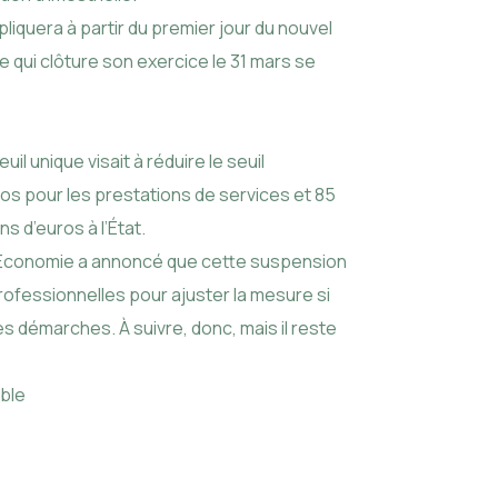
liquera à partir du premier jour du nouvel
 qui clôture son exercice le 31 mars se
il unique visait à réduire le seuil
ros pour les prestations de services et 85
 d’euros à l’État.
 l'Économie a annoncé que cette suspension
rofessionnelles pour ajuster la mesure si
s démarches. À suivre, donc, mais il reste
ble