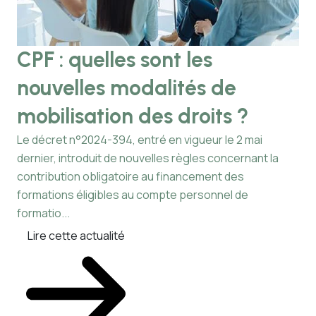
CPF : quelles sont les
J
nouvelles modalités de
q
mobilisation des droits ?
a
c
Le décret n°2024-394, entré en vigueur le 2 mai
dernier, introduit de nouvelles règles concernant la
Les
contribution obligatoire au financement des
dér
formations éligibles au compte personnel de
exc
formatio...
pou
Lire cette actualité
L