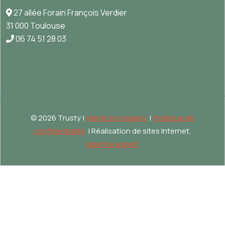
27 allée Forain François Verdier
31 000 Toulouse
06 74 51 28 03
©
2026 Trusty |
Mentions légales
|
Politique de
confidentialité
| Réalisation de sites Internet,
lagence.expert