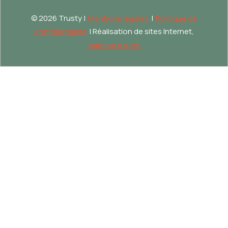
©
2026 Trusty |
Mentions légales
|
Politique de
confidentialité
| Réalisation de sites Internet,
lagence.expert