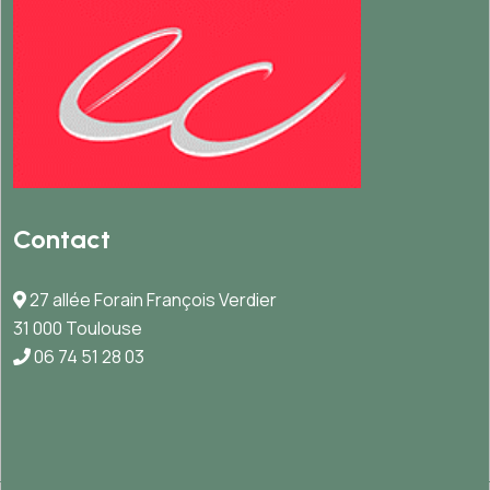
Contact
27 allée Forain François Verdier
31 000 Toulouse
06 74 51 28 03